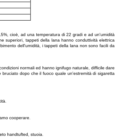
di 15%, cioè, ad una temperatura di 22 gradi e ad un'umidità
e superiori, tappeti della lana hanno conduttività elettrica
bimento dell'umidità, i tappeti della lana non sono facili da
ondizioni normali ed hanno ignifugo naturale, difficile dare
 bruciato dopo che il fuoco quale un'estremità di sigaretta
ità.
ciamo cooperare.
eto handtufted, stuoia.