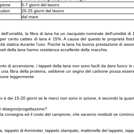
pione
5-7 giorni del lavoro
ution
20-25 giorni del lavoro
dal mare
 dell'umidità, la fibra di lana ha un riacquisto nominale dell'umidità 
 per cento catties di lana è 15%. A causa del questo le proprietà fisich
icità statica durante l'uso. Poiché la lana ha buona prestazione di assor
appeti della lana hanno resistenza eccellente della macchia.
to di accensione, i tappeti della lana non sono facili da dare fuoco in c
 è una fibra della proteina, sebbene un segno del carbone possa essere
arbone leggermente.
 o è dei 15-20 giorni se le merci non sono in azione, è secondo la quant
miei disegno/progettazione?
 la consegna ed il costo del campione, che saranno restituiti se comin
ea, tappeto di Axminster, tappeto stampato, mattonelle del tappeto, tapp