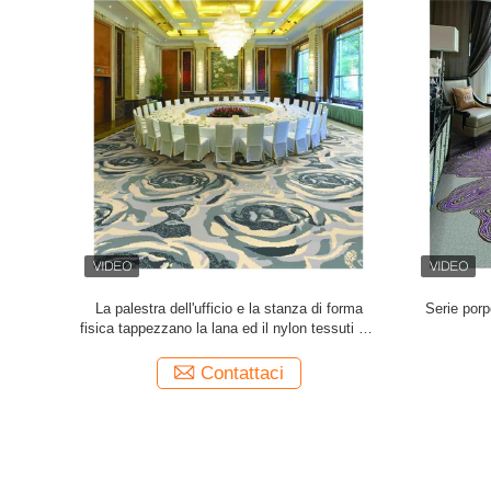
ella fibra di
tappeto tessuto ospitalità di Broadloom
Lana taglia
ter di 4m
Axminster di progettazione moderna 7x7 per
e tappeto
Corridoio
Contattaci