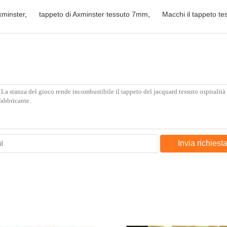
xminster
,
tappeto di Axminster tessuto 7mm
,
Macchi il tappeto te
Invia richiest