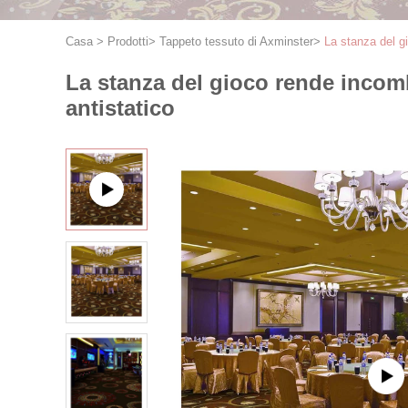
Casa
>
Prodotti
>
Tappeto tessuto di Axminster
>
La stanza del gi
La stanza del gioco rende incombu
antistatico