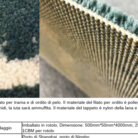
Lasciate un messaggio
Ti richiameremo presto!
ato per trama e di ordito di pelo. Il materiale del filato per ordito è pol
idi, la iuta sarà ammuffita. Il materiale del tappeto è nylon della lana 
Invia
Imballato in rotolo; Dimensione: 500mm*50mm*4000mm; 25
llaggio
1CBM per rotolo
Porto di Shanghai, porto di Ningbo