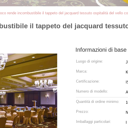
oco rende incombustibile il tappeto del jacquard tessuto ospitalità del vello co
stibile il tappeto del jacquard tessuto
Informazioni di base
Luogo di origine:
J
Marca:
K
Certificazione:
I
Numero di modello:
Quantità di ordine minimo:
1
Prezzo:
N
Imballaggi particolari:
I