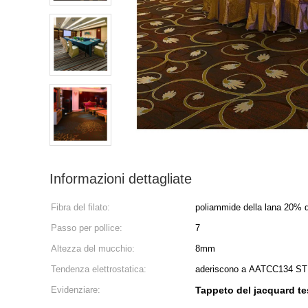
Informazioni dettagliate
Fibra del filato:
poliammide della lana 20% 
Passo per pollice:
7
Altezza del mucchio:
8mm
Tendenza elettrostatica:
aderiscono a AATCC134 S
Evidenziare:
Tappeto del jacquard te