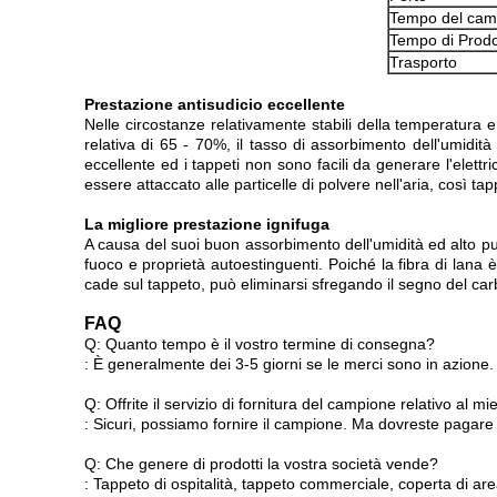
Tempo del cam
Tempo di Prodc
Trasporto
Prestazione antisudicio eccellente
Nelle circostanze relativamente stabili della temperatura e
relativa di 65 - 70%, il tasso di assorbimento dell'umidità
eccellente ed i tappeti non sono facili da generare l'elettr
essere attaccato alle particelle di polvere nell'aria, così t
La migliore prestazione ignifuga
A causa del suoi buon assorbimento dell'umidità ed alto pun
fuoco e proprietà autoestinguenti. Poiché la fibra di lana
cade sul tappeto, può eliminarsi sfregando il segno del c
FAQ
Q: Quanto tempo è il vostro termine di consegna?
: È generalmente dei 3-5 giorni se le merci sono in azione.
Q: Offrite il servizio di fornitura del campione relativo al 
: Sicuri, possiamo fornire il campione. Ma dovreste pagare
Q: Che genere di prodotti la vostra società vende?
: Tappeto di ospitalità, tappeto commerciale, coperta di ar