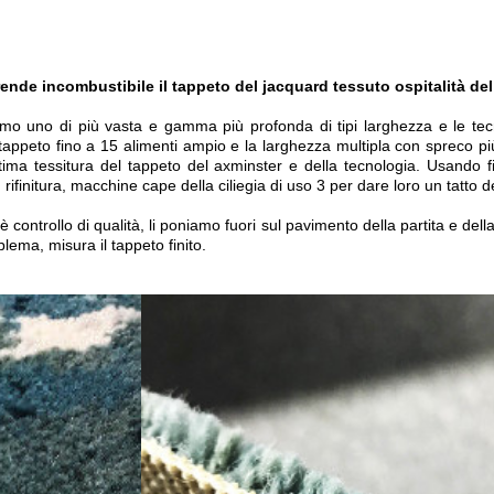
ende incombustibile il tappeto del jacquard tessuto ospitalità del
o uno di più vasta e gamma più profonda di tipi larghezza e le tecnolo
l tappeto fino a 15 alimenti ampio e la larghezza multipla con spreco più
l'ultima tessitura del tappeto del axminster e della tecnologia. Usand
 rifinitura, macchine cape della ciliegia di uso 3 per dare loro un tatto de
 controllo di qualità, li poniamo fuori sul pavimento della partita e del
lema, misura il tappeto finito.