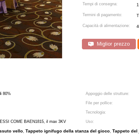
Tempi di consegna:
1
Termini di pagamento:
T
Capacità di alimentazione:
4
Miglior prezzo
di 80%
Appoggio delle strutture:
File per pollice:
Tecnologia:
TESSI COME BAEN1815, il max 3KV
Uso:
ssuto vello
Tappeto ignifugo della stanza del gioco
Tappeto del 
,
,