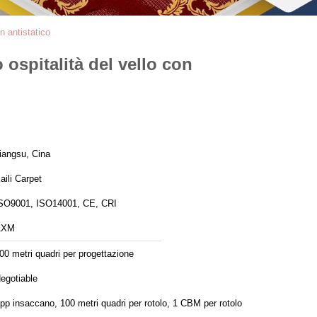
n antistatico
 ospitalità del vello con
iangsu, Cina
aili Carpet
SO9001, ISO14001, CE, CRI
AXM
00 metri quadri per progettazione
egotiable
 pp insaccano, 100 metri quadri per rotolo, 1 CBM per rotolo