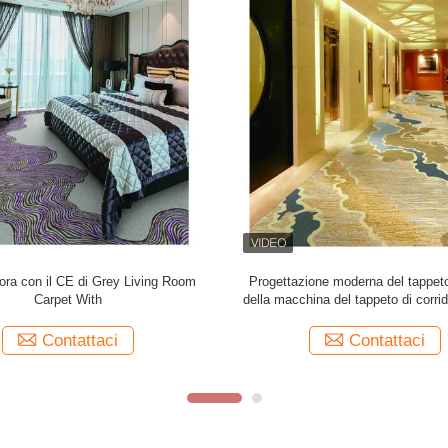
ta del ritardo del fuoco del mucchio
Il casinò tappezza il tappeto di lu
 tessuto di Axminster del nylon 66
della lana con la tecnologia tessut
con il modello floreale
Contattaci
Contattaci