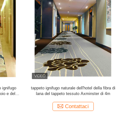
sso rosso
Il tappeto Axminster tessuto decorazione
La palestr
a macchina
dell'ingresso dell'hotel tappezza ignifugo
fisica tappe
Contattaci