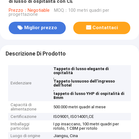
di lusso di ospitalità con CE
Prezzo：Negotiable
MOQ：100 metri quadri per
progettazione
Miglior prezzo
Contattaci
Descrizione Di Prodotto
Tappeto di lusso elegante di
ospitalità
,
Tappeto lussuoso dell'ingresso
Evidenziare
dell'hotel
,
tappeto di lusso YHP di ospitalità di
8mm
Capacità di
500.000 metri quadri al mese
alimentazione
Certificazione
ISO9001, ISO14001,CE
Imballaggi
I pp insaccano, 100 metri quadri per
particolari
rotolo, 1 CBM per rotolo
Luogo di origine
Jiangsu, Cina