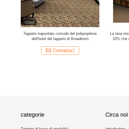
ta macchina
Il pelo imboccolato del jacquard ha trapuntato
Da parete 
ergo di
la larghezza 4m del tappeto di Broadloom per
macchiare 
camera di albergo
Contattaci
categorie
Circa noi
Tappeto di lusso di ospitalità
Intruduction