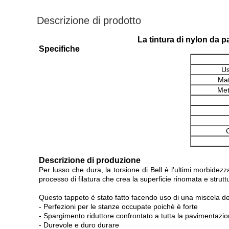
Descrizione di prodotto
La tintura di nylon da 
Specifiche
Us
Mat
Met
Descrizione di produzione
Per lusso che dura, la torsione di Bell è l'ultimi morbidez
processo di filatura che crea la superficie rinomata e strutt
Questo tappeto è stato fatto facendo uso di una miscela dei m
- Perfezioni per le stanze occupate poichè è forte
- Spargimento riduttore confrontato a tutta la pavimentazi
- Durevole e duro durare