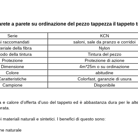
parete a parete su ordinazione del pezzo tappezza il tappeto
Serie
KCN
i raccomandati
saloni, sale da pranzo e corridoi
eriale della fibra
Nylon
odo della tintura
Tintura del pezzo
Protezione
Protezione di azione
Dimensione
4m*25m o su ordinazione
Colore
abitudine
Caratteristiche
Colorfast, garanzie di usura
Campione
Disponibile
za e calore d'offerta d'uso del tappeto ed è abbastanza dura per le alte
urata.
ateriali naturali e sintetici. I benefici di questo sono:
one naturale