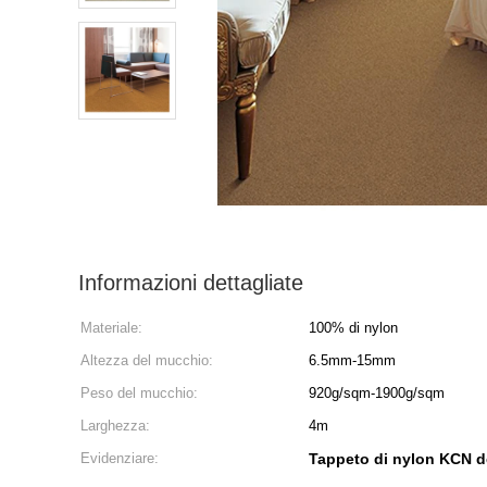
Informazioni dettagliate
Materiale:
100% di nylon
Altezza del mucchio:
6.5mm-15mm
Peso del mucchio:
920g/sqm-1900g/sqm
Larghezza:
4m
Evidenziare:
Tappeto di nylon KCN de