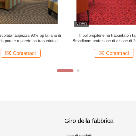
a parete trapuntati tappezzano per
Il tappeto normale da parete a p
il materiale resistente del tappeto
trapuntato la tintura della soluzione
pp
di Broadloom per il salon
Contattaci
Contattaci
Giro della fabbrica
Linea di prodotti