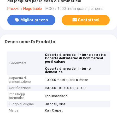
del jacquard per la casa o Commerical
Prezzo：Negotiable
MOQ：1000 metri quadri per serie
Miglior prezzo
Contattaci
Descrizione Di Prodotto
,
Coperta di area dell'interno astratta
Coperte dell'interno di Commerical
per il salone
Evidenziare
,
Coperta di area dell'interno
domestica
Capacità di
100000 metri quadri al mese
alimentazione
Certificazione
ISO9001, ISO14001, CE, CRI
Imballaggi
I pp insaccano
particolari
Luogo di origine
Jiangsu, Cina
Marca
Kaili Carpet