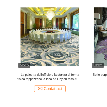
ella fibra di
tappeto tessuto ospitalità di Broadloom
La stanza
ter di 4m
Axminster di progettazione moderna 7x7 per
tappeto del 
Corridoio
Contattaci