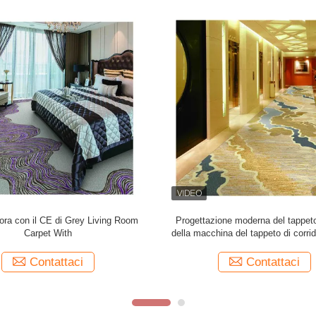
 del gioco rende incombustibile il
Lana tagliata del ritardo del fuoco 
jacquard tessuto ospitalità del vello
e tappeto tessuto di Axminster del
con antistatico
con il modello floreale
Contattaci
Contattaci