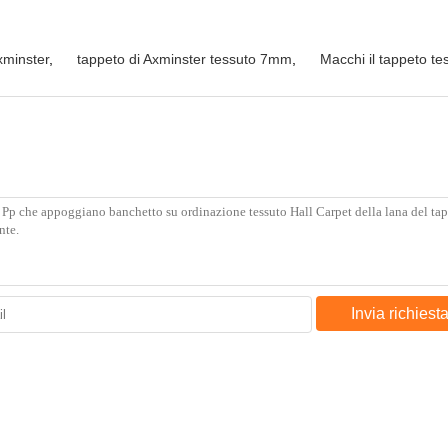
xminster
,
tappeto di Axminster tessuto 7mm
,
Macchi il tappeto te
Invia richiest