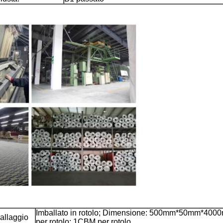
Imballato in rotolo; Dimensione: 500mm*50mm*400
ballaggio
per rotolo; 1CBM per rotolo