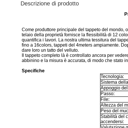
Descrizione di prodotto
P
Come produttore principale del tappeto del mondo, off
telaio della proprietà fornisce la flessibilità di 12 c
quantifica i lavori. La nostra ultima tessitura del tap
fino a 16colors, tappeti del 4meters ampiamente. Dopo 
dare loro un tatto del velluto.
Il tappeto completo là è controllato ancora per vedere 
abbinino e la misura è accurata, di modo che stato in
Specifiche
Tecnologia:
Sistema della 
Appoggio dell
Passo:
File:
Altezza del m
Peso del muc
Stabilità del 
accendersi:
Valutazione g