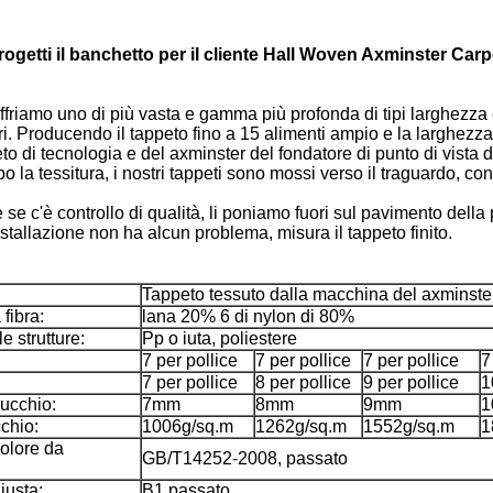
rogetti il banchetto per il cliente Hall Woven Axminster Carp
riamo uno di più vasta e gamma più profonda di tipi larghezza e l
olori. Producendo il tappeto fino a 15 alimenti ampio e la larghez
peto di tecnologia e del axminster del fondatore di punto di vista
la tessitura, i nostri tappeti sono mossi verso il traguardo, con 
se c'è controllo di qualità, li poniamo fuori sul pavimento della 
stallazione non ha alcun problema, misura il tappeto finito.
Tappeto tessuto dalla macchina del axminste
fibra:
lana 20% 6 di nylon di 80%
e strutture:
Pp o iuta, poliestere
7 per pollice
7 per pollice
7 per pollice
7
7 per pollice
8 per pollice
9 per pollice
1
ucchio:
7mm
8mm
9mm
1
chio:
1006g/sq.m
1262g/sq.m
1552g/sq.m
1
colore da
GB/T14252-2008, passato
iusta:
B1 passato