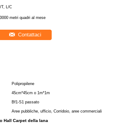
/T, L/C
0000 metri quadri al mese
Contattaci
Polipropilene
45cm*45cm o 1m*1m
Bf1-S1 passato
Aree pubbliche, ufficio, Corridoio, aree commerciali
 Hall Carpet della lana