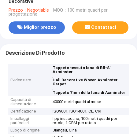
Decorative
Prezzo：Negotiable
MOQ：100 metri quadri per
progettazione
Miglior prezzo
Contattaci
Descrizione Di Prodotto
Tappeto tessuto lana di Bfl-S1
Axminster
,
Evidenziare
Hall Decorative Woven Axminster
Carpet
,
Tappeto 7mm della lana di Axminster
Capacità di
40000 metri quadri al mese
alimentazione
Certificazione
ISO9001, ISO14001, CE, CRI
Imballaggi
I pp insaccano, 100 metri quadri per
particolari
rotolo, 1 CBM per rotolo
Luogo di origine
Jiangsu, Cina